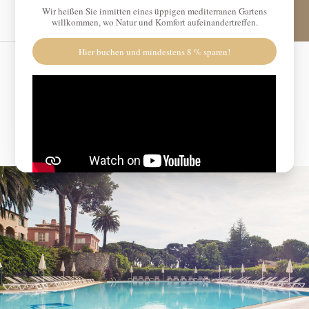
Cookie-Einstellungen
€
Promo-Code
Ankunftsdatum
Abfahrtsdatum
Hast du einen Promo-Code?
Validieren
Ich habe keinen Promo-Code.
Klicken Sie in den Kalender
AUGUST
2026
MO
DI
MI
DO
FR
SA
SO