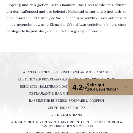
Ändern Sie die Termine
Weitermachen
Empfang und den großen, hellen Räumen. Das Hotel wurde im Halbrund
um den Außenpool und das beheizte Hallenbad erbaut und öffnet sich zu
den Terrassen und Gärten, wo Sie - in jedem Augenblick Ihres Aufenthalts
- das angenehme, warme Klima der Côte d'Azur genießen können, einer
privilegierte Region, die „von den Göttern gesegnet“ wurde.
WLAN KOSTENLOS - HIGHSPEED-WLAN MIT GLASFASER
KOSTENLOSER PRIVATPARKPLATZ, MIT VIDEOÜBERWACHUNG
BEHEIZTES HALLENBAD (10X5) & SWIMMINGPOOL (200 M²)
RESTAURANT & BAR MIT SONNIGER TERRASSE
BASTIDE FÜR BUSINESS-SEMINARE & GRUPPEN
GEGENÜBER ST-TROPEZ
300 M ZUM STRAND
WENIGE MINUTEN VON SAINTE-MAXIME ENTFERNT, STADTZENTRUM &
CASINO ERREICHEN SIE ZU FUSS