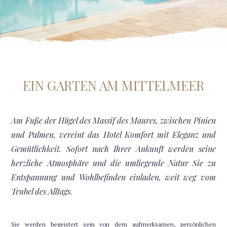
27
28
29
30
31
1
2
6
3
4
5
7
8
9
10
11
12
13
14
15
16
EIN GARTEN AM MITTELMEER
17
18
19
20
21
22
23
Am Fuße der Hügel des Massif des Maures, zwischen Pinien
und Palmen, vereint das Hotel Komfort mit Eleganz und
24
25
26
27
28
29
30
Gemütlichkeit. Sofort nach Ihrer Ankunft werden seine
herzliche Atmosphäre und die umliegende Natur Sie zu
31
1
2
3
4
5
6
Entspannung und Wohlbefinden einladen, weit weg vom
Trubel des Alltags.
Nicht verfügbar
Niedrigerer Preis
Mindestaufenthalt
Aktuelle Verfügbarkeiten
Sie werden begeistert sein von dem aufmerksamen, persönlichen